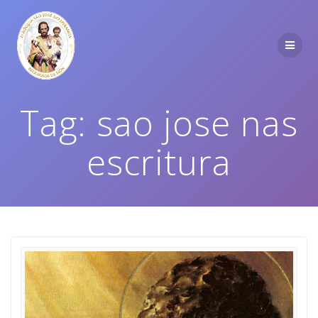
Tag:
sao jose nas
escritura