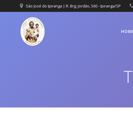
São José do Ipiranga | R. Brg. Jordão, 560 - Ipiranga/SP
HOM
T