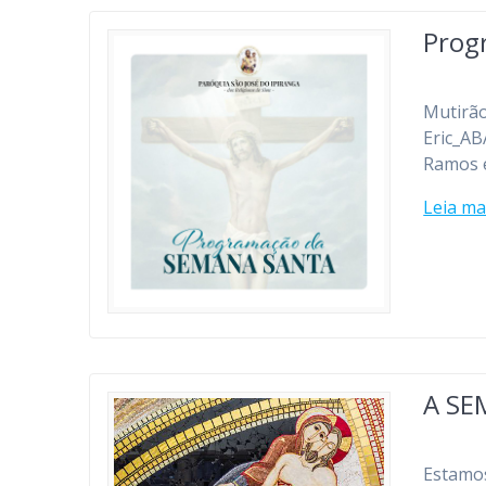
Prog
Mutirão
Eric_AB
Ramos 
Leia ma
A SE
Estamos