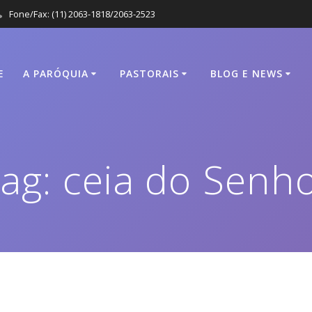
Fone/Fax: (11) 2063-1818/2063-2523
E
A PARÓQUIA
PASTORAIS
BLOG E NEWS
ag:
ceia do Senh