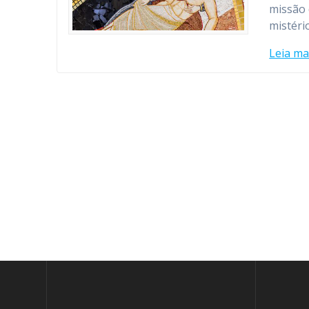
missão 
mistéri
Leia ma